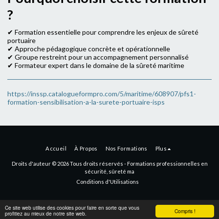
?
✔ Formation essentielle pour comprendre les enjeux de sûreté
portuaire
✔ Approche pédagogique concrète et opérationnelle
✔ Groupe restreint pour un accompagnement personnalisé
✔ Formateur expert dans le domaine de la sûreté maritime
https://inssp.catalogueformpro.com/5/maritime/608907/pfs1-
formation-sensibilisation-a-la-surete-portuaire-isps
Accueil
À Propos
Nos Formations
Plus
Droits d'auteur © 2026 Tous droits réservés -
Formations professionnelles en
sécurité, sûreté ma
Conditions d'Utilisations
Ce site web utilise des cookies pour faire en sorte que vous
Compris !
profitiez au mieux de notre site web.